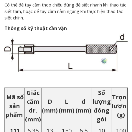
Có thể để tay cầm theo chiều đứng để siết nhanh khi thao tác
siết tạm, hoặc để tay cầm nằm ngang khi thực hiện thao tác
siết chính.
Thông số kỹ thuật cần vặn
Giắc
Số
Mã số
Trọng
cắm
D
L
d
lượng
sản
lượng
dr.
(mm)
(mm)
(mm)
đóng
phẩm
(g)
(mm)
gói
111
6.35
13
150
6.5
10
100