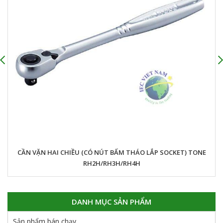
CẦN VẶN HAI CHIỀU (CÓ NÚT BẤM THÁO LẮP SOCKET) TONE
RH2H/RH3H/RH4H
DANH MỤC SẢN PHẨM
Sản phẩm bán chạy