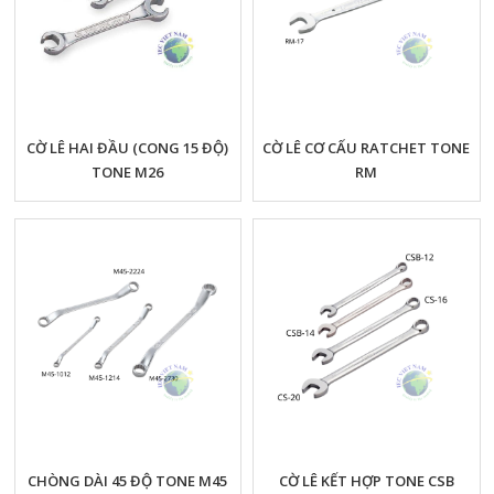
CỜ LÊ HAI ĐẦU (CONG 15 ĐỘ)
CỜ LÊ CƠ CẤU RATCHET TONE
TONE M26
RM
CHÒNG DÀI 45 ĐỘ TONE M45
CỜ LÊ KẾT HỢP TONE CSB