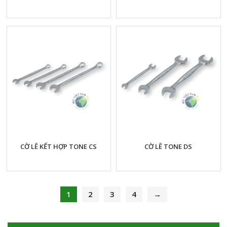
CỜ LÊ KẾT HỢP TONE CS
CỜ LÊ TONE DS
1
2
3
4
→