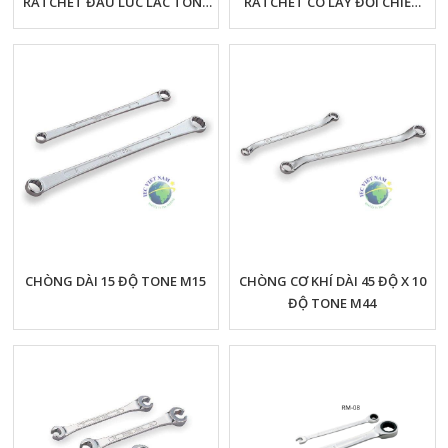
RATCHET ĐẦU LÚC LẮC TONE
RATCHET CÓ LẪY ĐỔI CHIỀU
RMF
TONE RMR
CHÒNG DÀI 15 ĐỘ TONE M15
CHÒNG CƠ KHÍ DÀI 45 ĐỘ X 10
ĐỘ TONE M44