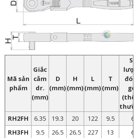
Số
Giắc
lượ
Mã sản
cắm
D
H
L
T
đón
phẩm
dr.
(mm)
(mm)
(mm)
(mm)
gói
(mm)
(thô
thườ
RH2FH
6.35
19.3
20
122
9.5
6
RH3FH
9.5
26.5
26.5
227
13
6