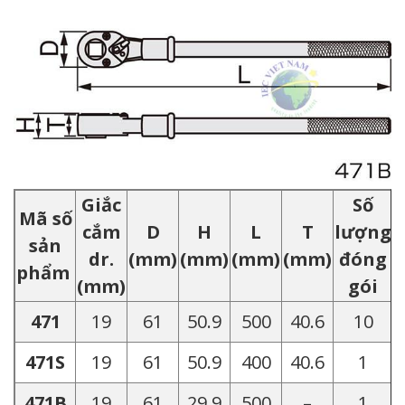
Giắc
Số
Mã số
cắm
D
H
L
T
lượng
sản
dr.
(mm)
(mm)
(mm)
(mm)
đóng
phẩm
(mm)
gói
471
19
61
50.9
500
40.6
10
471S
19
61
50.9
400
40.6
1
471B
19
61
29.9
500
–
1