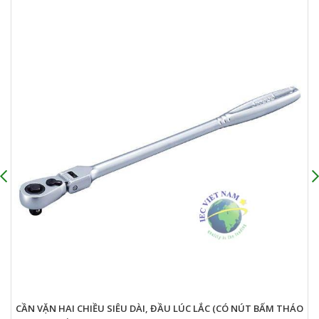
CẦN VẶN HAI CHIỀU SIÊU DÀI, ĐẦU LÚC LẮC (CÓ NÚT BẤM THÁO