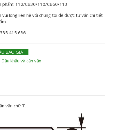
n phẩm: 112/CB30/110/CB60/113
vui lòng liên hệ với chúng tôi để được tư vấn chi tiết
hẩm.
0335 415 686
ẦU BÁO GIÁ
:
Đầu khẩu và cần vặn
ần vặn chữ T.