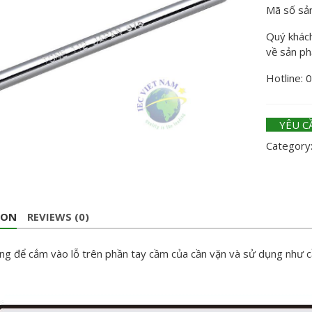
Mã số sả
Quý khách 
về sản p
Hotline: 
YÊU C
Category
ION
REVIEWS (0)
ng để cắm vào lỗ trên phần tay cầm của cần vặn và sử dụng như c