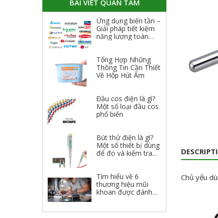
BÀI VIẾT QUAN TÂM
Ứng dụng biến tần –
Giải pháp tiết kiệm
năng lượng toàn
diện
Tổng Hợp Những
Thông Tin Cần Thiết
Về Hộp Hút Ẩm
Đầu cos điện là gì?
Một số loại đầu cos
phổ biến
Bút thử điện là gì?
Một số thiết bị dùng
DESCRIPT
để đo và kiểm tra
điện
Tìm hiểu về 6
Chủ yếu dù
thương hiệu mũi
khoan được đánh
giá cao 2023