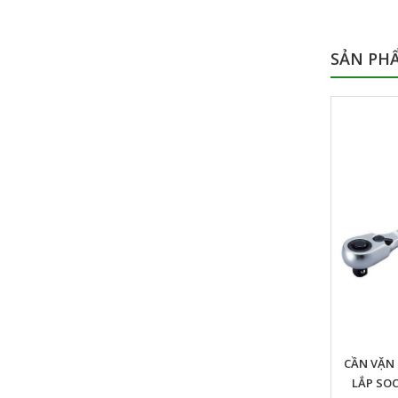
SẢN PH
CẦN NỐI DÀI LOẠI LÚC LẮC TONE
CẦN VẶN 
EX21/EX31/EX41
LẮP SO