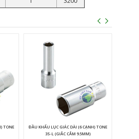
1
3200
H) TONE
ĐẦU KHẨU LỤC GIÁC DÀI (6 CẠNH) TONE
3S-L (GIẮC CẮM 9.5MM)