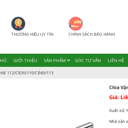
THƯƠNG HIỆU UY TÍN
CHÍNH SÁCH BẢO HÀNH
CHỦ
GIỚI THIỆU
SẢN PHẨM
GÓC TƯ VẤN
LIÊN HỆ
ONE 112/CB30/110/CB60/113
Chìa Vặ
Giá:
Xuất xứ: 
Nhà sản 