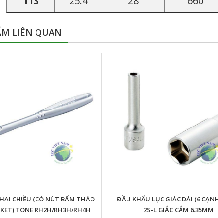
113
25.4
28
660
ẨM LIÊN QUAN
HAI CHIỀU (CÓ NÚT BẤM THÁO
ĐẦU KHẨU LỤC GIÁC DÀI (6 CẠN
CKET) TONE RH2H/RH3H/RH4H
2S-L GIẮC CẮM 6.35MM