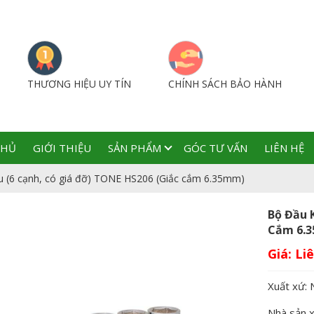
THƯƠNG HIỆU UY TÍN
CHÍNH SÁCH BẢO HÀNH
CHỦ
GIỚI THIỆU
SẢN PHẨM
GÓC TƯ VẤN
LIÊN HỆ
u (6 cạnh, có giá đỡ) TONE HS206 (Giắc cắm 6.35mm)
Bộ Đầu 
Cắm 6.
Giá:
Xuất xứ: 
Nhà sản 