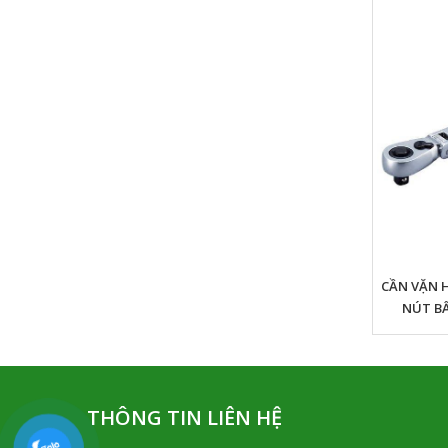
BỘ ĐẦU KHẨU CÓ KÈM GIÁ ĐỠ TONE
CẦN VẶN H
HSB212 (GIẮC CẮM 6.35MM)
NÚT B
R
THÔNG TIN LIÊN HỆ