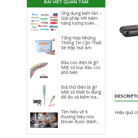
BÀI VIẾT QUAN TÂM
Ứng dụng biến tần –
Giải pháp tiết kiệm
năng lượng toàn
diện
Tổng Hợp Những
Thông Tin Cần Thiết
Về Hộp Hút Ẩm
Đầu cos điện là gì?
Một số loại đầu cos
phổ biến
Bút thử điện là gì?
Một số thiết bị dùng
DESCRIPT
để đo và kiểm tra
điện
Tìm hiểu về 6
Hiệu quả cô
thương hiệu mũi
khoan được đánh
giá cao 2023