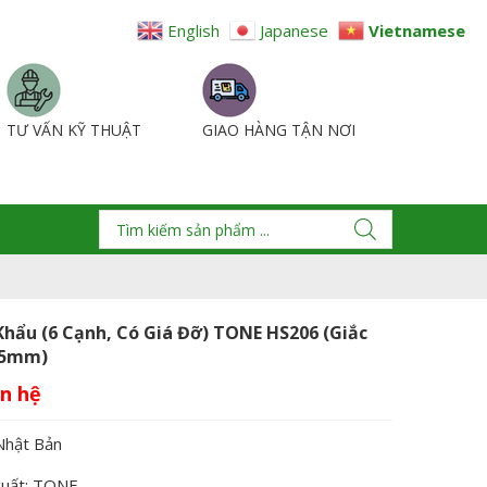
English
Japanese
Vietnamese
TƯ VẤN KỸ THUẬT
GIAO HÀNG TẬN NƠI
Khẩu (6 Cạnh, Có Giá Đỡ) TONE HS206 (Giắc
35mm)
Nhật Bản
xuất: TONE