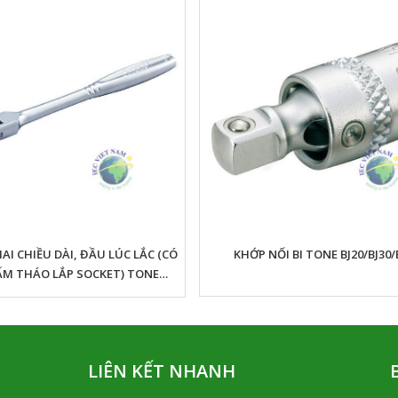
KHỚP NỐI BI TONE BJ20/BJ30/
AI CHIỀU DÀI, ĐẦU LÚC LẮC (CÓ
ẤM THÁO LẮP SOCKET) TONE
H2FHL/RH3FHL/RH4FHL
LIÊN KẾT NHANH