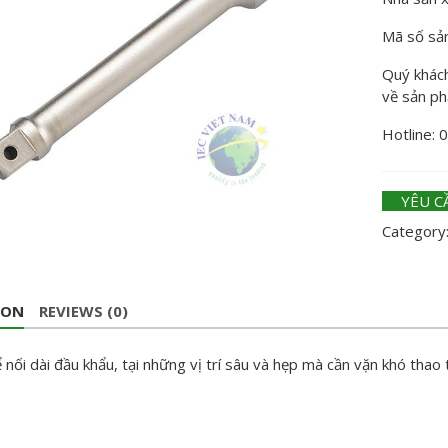
Mã số sả
Quý khách 
về sản p
Hotline: 
YÊU C
Category
ION
REVIEWS (0)
nối dài đầu khẩu, tại những vị trí sâu và hẹp mà cần vặn khó thao 