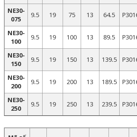
NE30-
9.5
19
75
13
64.5
P301
075
NE30-
9.5
19
100
13
89.5
P301
100
NE30-
9.5
19
150
13
139.5
P301
150
NE30-
9.5
19
200
13
189.5
P301
200
NE30-
9.5
19
250
13
239.5
P301
250