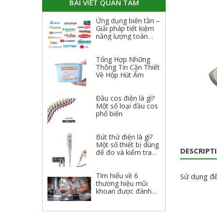
BÀI VIẾT QUAN TÂM
Ứng dụng biến tần –
Giải pháp tiết kiệm
năng lượng toàn
diện
Tổng Hợp Những
Thông Tin Cần Thiết
Về Hộp Hút Ẩm
Đầu cos điện là gì?
Một số loại đầu cos
phổ biến
Bút thử điện là gì?
Một số thiết bị dùng
DESCRIPT
để đo và kiểm tra
điện
Tìm hiểu về 6
Sử dụng để 
thương hiệu mũi
khoan được đánh
giá cao 2023