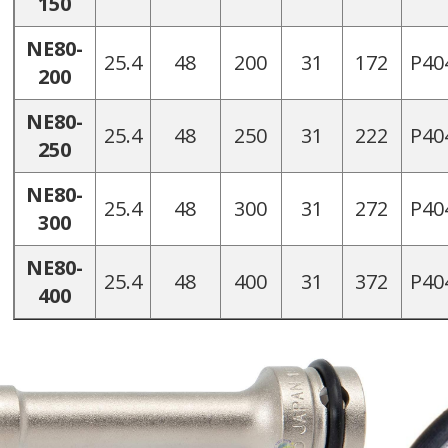
150
NE80-
25.4
48
200
31
172
P40
200
NE80-
25.4
48
250
31
222
P40
250
NE80-
25.4
48
300
31
272
P40
300
NE80-
25.4
48
400
31
372
P40
400