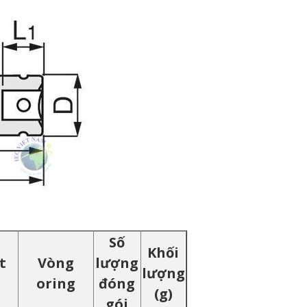
Số
Khối
t
Vòng
lượng
lượng
n
oring
đóng
(g)
gói