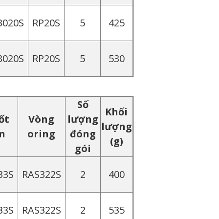
3020S
RP20S
5
425
3020S
RP20S
5
530
Số
Khối
ốt
Vòng
lượng
lượng
n
oring
đóng
(g)
gói
33S
RAS322S
2
400
33S
RAS322S
2
535