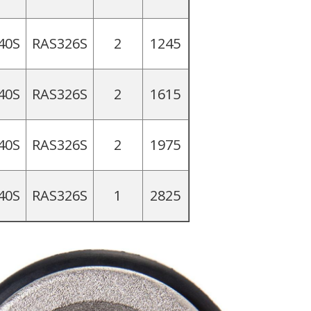
40S
RAS326S
2
1245
40S
RAS326S
2
1615
40S
RAS326S
2
1975
40S
RAS326S
1
2825