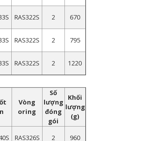
33S
RAS322S
2
670
33S
RAS322S
2
795
33S
RAS322S
2
1220
Số
Khối
ốt
Vòng
lượng
lượng
in
oring
đóng
(g)
gói
40S
RAS326S
2
960