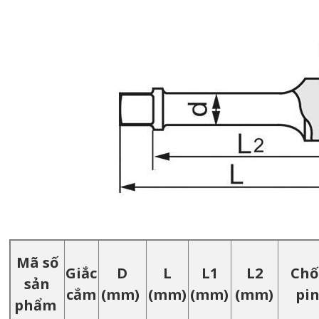
Mã số
Giắc
D
L
L1
L2
Chố
sản
cắm
(mm)
(mm)
(mm)
(mm)
pi
phẩm