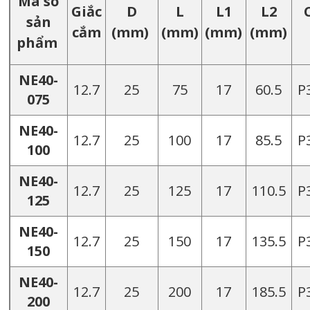
Mã số
Giắc
D
L
L1
L2
sản
cắm
(mm)
(mm)
(mm)
(mm)
phẩm
NE40-
12.7
25
75
17
60.5
P
075
NE40-
12.7
25
100
17
85.5
P
100
NE40-
12.7
25
125
17
110.5
P
125
NE40-
12.7
25
150
17
135.5
P
150
NE40-
12.7
25
200
17
185.5
P
200