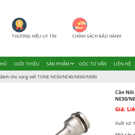
THƯƠNG HIỆU UY TÍN
CHÍNH SÁCH BẢO HÀNH
CHỦ
GIỚI THIỆU
SẢN PHẨM
GÓC TƯ VẤN
LIÊN HỆ
i dành cho súng siết TONE NE30/NE40/NE60/NE80
Cần Nối
NE30/NE
Giá:
Xuất xứ: 
Nhà sản 