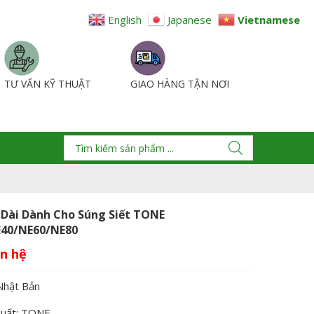
English
Japanese
Vietnamese
TƯ VẤN KỸ THUẬT
GIAO HÀNG TẬN NƠI
 Dài Dành Cho Súng Siết TONE
40/NE60/NE80
Nhật Bản
xuất: TONE