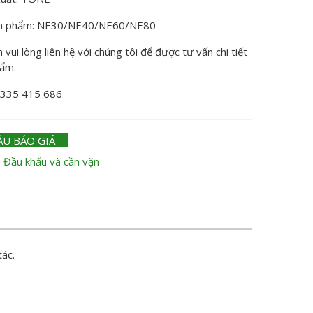
n phẩm: NE30/NE40/NE60/NE80
vui lòng liên hệ với chúng tôi để được tư vấn chi tiết
hẩm.
0335 415 686
ẦU BÁO GIÁ
:
Đầu khẩu và cần vặn
tác.