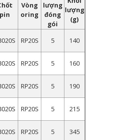
Khối
Chốt
Vòng
lượng
lượng
pin
oring
đóng
(g)
gói
3020S
RP20S
5
140
3020S
RP20S
5
160
3020S
RP20S
5
190
3020S
RP20S
5
215
3020S
RP20S
5
345