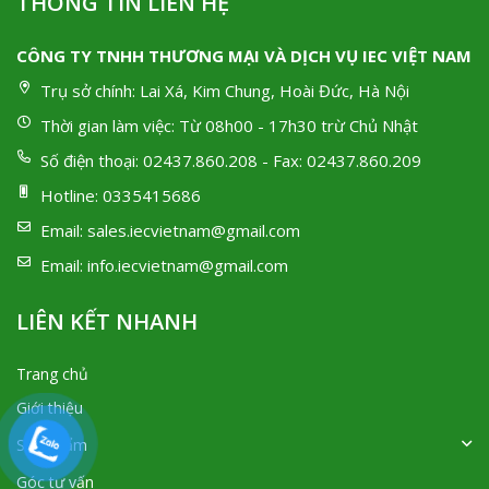
THÔNG TIN LIÊN HỆ
CÔNG TY TNHH THƯƠNG MẠI VÀ DỊCH VỤ IEC VIỆT NAM
Trụ sở chính:
Lai Xá, Kim Chung, Hoài Đức, Hà Nội
Thời gian làm việc:
Từ 08h00 - 17h30 trừ Chủ Nhật
Số điện thoại:
02437.860.208 - Fax: 02437.860.209
Hotline:
0335415686
Email:
sales.iecvietnam@gmail.com
Email:
info.iecvietnam@gmail.com
LIÊN KẾT NHANH
Trang chủ
Giới thiệu
Sản phẩm
Góc tư vấn