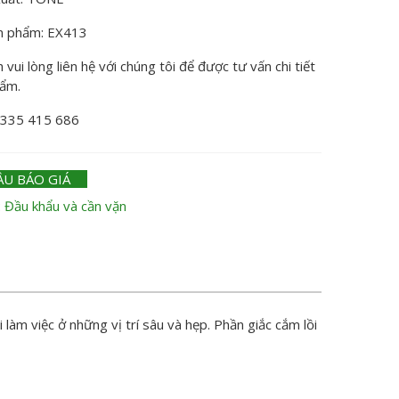
n phẩm: EX413
vui lòng liên hệ với chúng tôi để được tư vấn chi tiết
hẩm.
0335 415 686
ẦU BÁO GIÁ
:
Đầu khẩu và cần vặn
làm việc ở những vị trí sâu và hẹp. Phần giắc cắm lồi