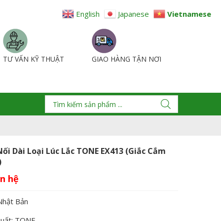
English
Japanese
Vietnamese
TƯ VẤN KỸ THUẬT
GIAO HÀNG TẬN NƠI
Nối Dài Loại Lúc Lắc TONE EX413 (Giắc Cắm
)
Nhật Bản
xuất: TONE