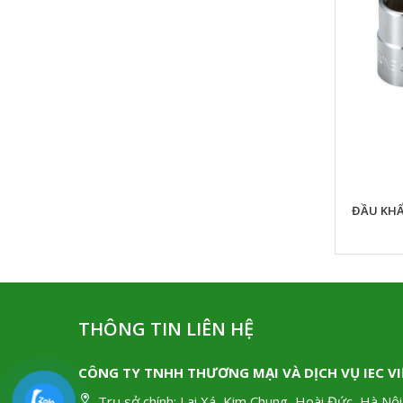
CẦN VẶN TONE NS
ĐẦU KHẨ
THÔNG TIN LIÊN HỆ
CÔNG TY TNHH THƯƠNG MẠI VÀ DỊCH VỤ IEC V
Trụ sở chính:
Lai Xá, Kim Chung, Hoài Đức, Hà Nội