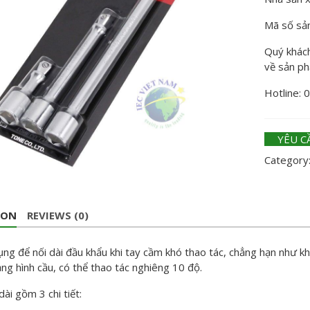
Mã số sả
Quý khách 
về sản p
Hotline: 
YÊU C
Category
ION
REVIEWS (0)
g để nối dài đầu khẩu khi tay cầm khó thao tác, chẳng hạn như khi 
ng hình cầu, có thể thao tác nghiêng 10 độ.
dài gồm 3 chi tiết: