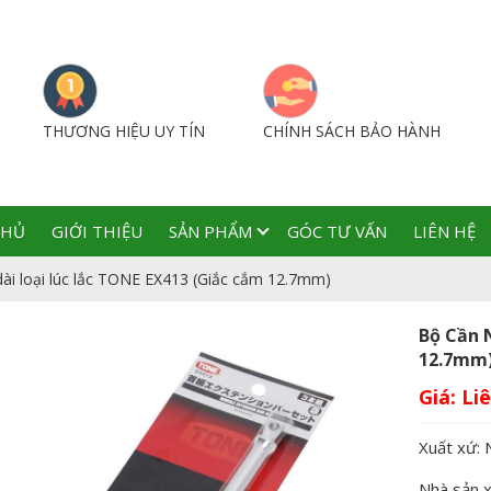
THƯƠNG HIỆU UY TÍN
CHÍNH SÁCH BẢO HÀNH
CHỦ
GIỚI THIỆU
SẢN PHẨM
GÓC TƯ VẤN
LIÊN HỆ
dài loại lúc lắc TONE EX413 (Giắc cắm 12.7mm)
Bộ Cần 
12.7mm
Giá:
Xuất xứ: 
Nhà sản 