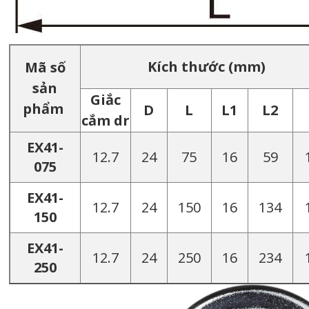
Kích thước (mm)
Mã số
sản
Giắc
phẩm
D
L
L1
L2
cắm dr
EX41-
12.7
24
75
16
59
075
EX41-
12.7
24
150
16
134
150
EX41-
12.7
24
250
16
234
250