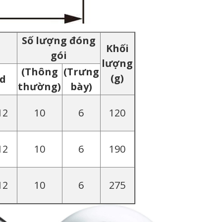
Số lượng đóng
Khối
gói
lượng
(Thông
(Trưng
(g)
d
thường)
bày)
12
10
6
120
12
10
6
190
12
10
6
275