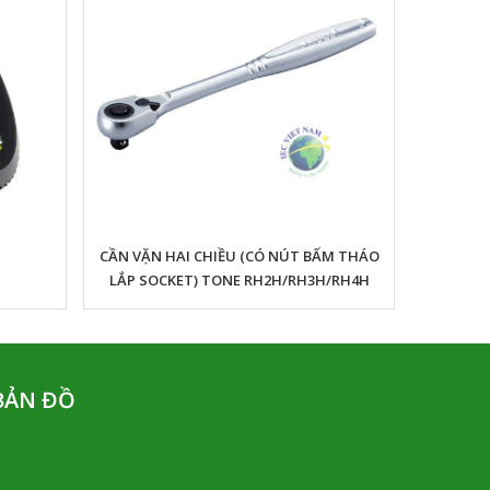
CẦN VẶN HAI CHIỀU (CÓ NÚT BẤM THÁO
LẮP SOCKET) TONE RH2H/RH3H/RH4H
BẢN ĐỒ