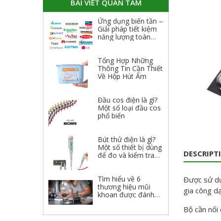
BÀI VIẾT QUAN TÂM
Ứng dụng biến tần –
Giải pháp tiết kiệm
năng lượng toàn
diện
Tổng Hợp Những
Thông Tin Cần Thiết
Về Hộp Hút Ẩm
Đầu cos điện là gì?
Một số loại đầu cos
phổ biến
Bút thử điện là gì?
Một số thiết bị dùng
DESCRIPT
để đo và kiểm tra
điện
Tìm hiểu về 6
Được sử dụn
thương hiệu mũi
gia công dạ
khoan được đánh
giá cao 2023
Bộ cần nối 