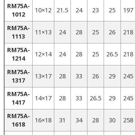
RM75A-
10×12
21.5
24
23
25
197
1012
RM75A-
11×13
24
28
25
26
218
1113
RM75A-
12×14
24
28
25
26.5
218
1214
RM75A-
13×17
28
33
26
29
245
1317
RM75A-
14×17
28
33
26.5
29
245
1417
RM75A-
16×18
31
34
28
30
258
1618