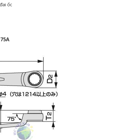
đai ốc
M75A