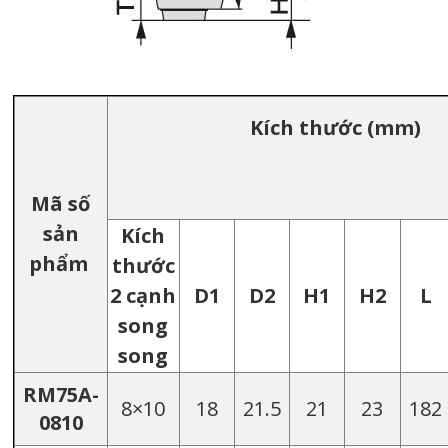
Kích thước (mm)
Mã số
sản
Kích
phẩm
thước
2 cạnh
D1
D2
H1
H2
L
song
song
RM75A-
8×10
18
21.5
21
23
182
0810