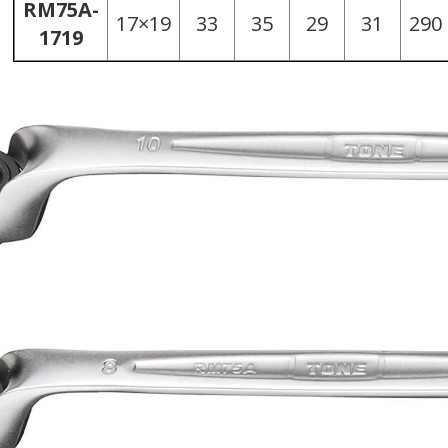
RM75A-
17×19
33
35
29
31
290
1719