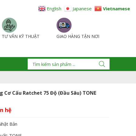
English
Japanese
Vietnamese
TƯ VẤN KỸ THUẬT
GIAO HÀNG TẬN NƠI
g Cơ Cấu Ratchet 75 Độ (đầu Sâu) TONE
Nhật Bản
xuất: TONE