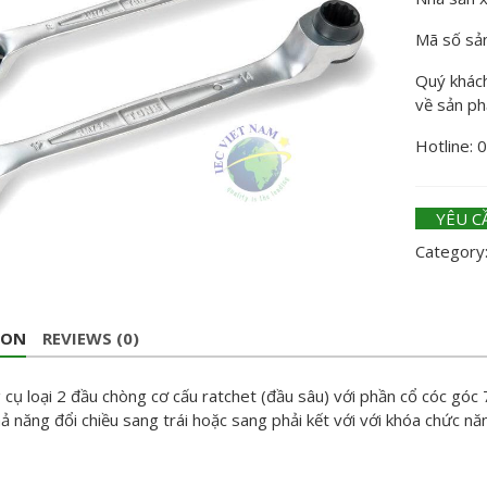
Mã số sả
Quý khách 
về sản p
Hotline: 
YÊU C
Category
ION
REVIEWS (0)
cụ loại 2 đầu chòng cơ cấu ratchet (đầu sâu) với phần cổ cóc góc 
ả năng đổi chiều sang trái hoặc sang phải kết với với khóa chức nă