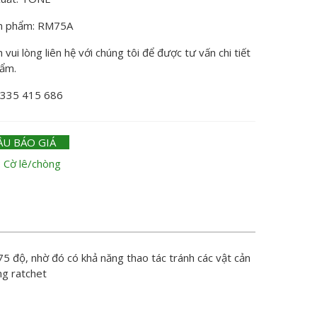
n phẩm: RM75A
vui lòng liên hệ với chúng tôi để được tư vấn chi tiết
hẩm.
0335 415 686
ẦU BÁO GIÁ
:
Cờ lê/chòng
75 độ, nhờ đó có khả năng thao tác tránh các vật cản
ng ratchet