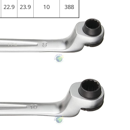
22.9
23.9
10
388