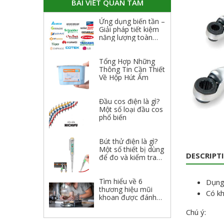
BÀI VIẾT QUAN TÂM
Ứng dụng biến tần –
Giải pháp tiết kiệm
năng lượng toàn
diện
Tổng Hợp Những
Thông Tin Cần Thiết
Về Hộp Hút Ẩm
Đầu cos điện là gì?
Một số loại đầu cos
phổ biến
Bút thử điện là gì?
Một số thiết bị dùng
DESCRIPT
để đo và kiểm tra
điện
Tìm hiểu về 6
Dụng 
thương hiệu mũi
Có kh
khoan được đánh
giá cao 2023
Chú ý: