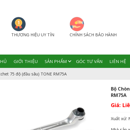
THƯƠNG HIỆU UY TÍN
CHÍNH SÁCH BẢO HÀNH
CHỦ
GIỚI THIỆU
SẢN PHẨM
GÓC TƯ VẤN
LIÊN HỆ
tchet 75 độ (đầu sâu) TONE RM75A
Bộ Chòn
RM75A
Giá:
Xuất xứ: 
Nhà sản 