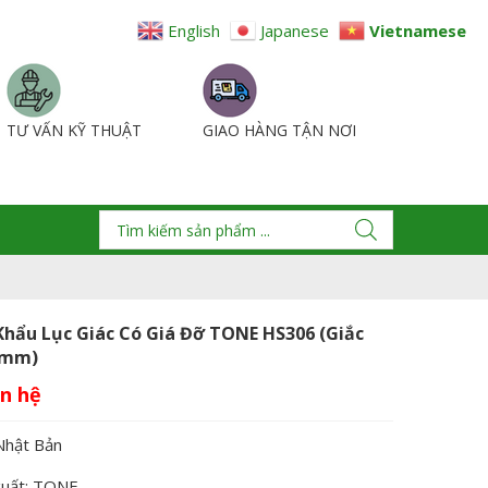
English
Japanese
Vietnamese
TƯ VẤN KỸ THUẬT
GIAO HÀNG TẬN NƠI
Khẩu Lục Giác Có Giá Đỡ TONE HS306 (Giắc
5mm)
Nhật Bản
xuất: TONE