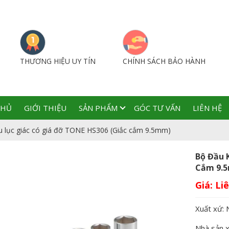
THƯƠNG HIỆU UY TÍN
CHÍNH SÁCH BẢO HÀNH
CHỦ
GIỚI THIỆU
SẢN PHẨM
GÓC TƯ VẤN
LIÊN HỆ
u lục giác có giá đỡ TONE HS306 (Giắc cắm 9.5mm)
Bộ Đầu 
Cắm 9.
Giá:
Xuất xứ: 
Nhà sản 