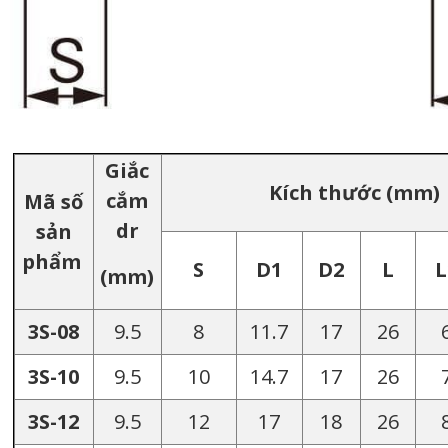
Giắc
Kích thước (mm)
cắm
Mã số
dr
sản
phẩm
S
D1
D2
L
L
(mm)
3S-08
9.5
8
11.7
17
26
3S-10
9.5
10
14.7
17
26
3S-12
9.5
12
17
18
26