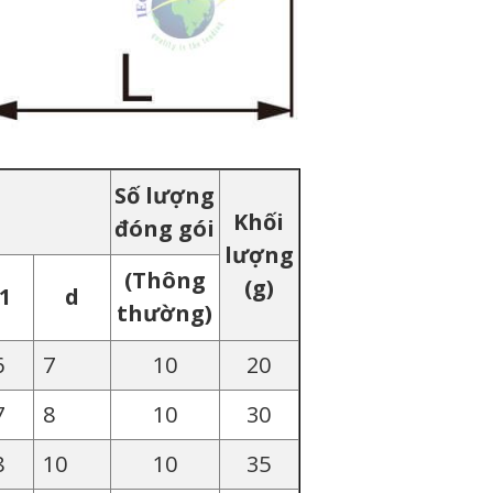
Số lượng
Khối
đóng gói
lượng
(Thông
(g)
1
d
thường)
6
7
10
20
7
8
10
30
8
10
10
35