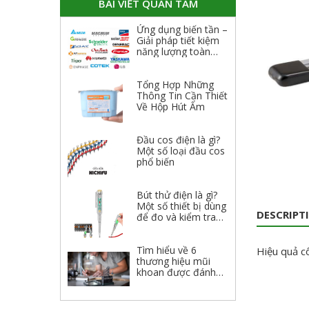
BÀI VIẾT QUAN TÂM
Ứng dụng biến tần –
Giải pháp tiết kiệm
năng lượng toàn
diện
Tổng Hợp Những
Thông Tin Cần Thiết
Về Hộp Hút Ẩm
Đầu cos điện là gì?
Một số loại đầu cos
phổ biến
Bút thử điện là gì?
Một số thiết bị dùng
DESCRIPT
để đo và kiểm tra
điện
Tìm hiểu về 6
Hiệu quả cô
thương hiệu mũi
khoan được đánh
giá cao 2023