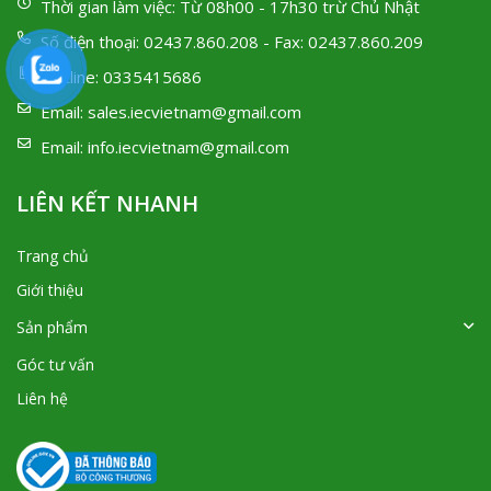
Thời gian làm việc:
Từ 08h00 - 17h30 trừ Chủ Nhật
Số điện thoại:
02437.860.208 - Fax: 02437.860.209
Hotline:
0335415686
Email:
sales.iecvietnam@gmail.com
Email:
info.iecvietnam@gmail.com
LIÊN KẾT NHANH
Trang chủ
Giới thiệu
Sản phẩm
Góc tư vấn
Liên hệ