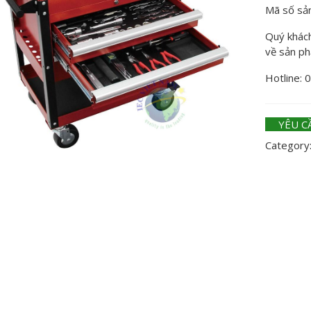
Mã số sả
Quý khách 
về sản p
Hotline: 
YÊU C
Category