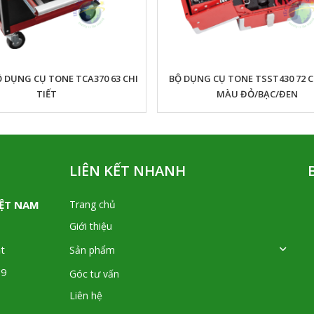
Ộ DỤNG CỤ TONE TCA370 63 CHI
BỘ DỤNG CỤ TONE TSST430 72 C
TIẾT
MÀU ĐỎ/BẠC/ĐEN
LIÊN KẾT NHANH
IỆT NAM
Trang chủ
Giới thiệu
t
Sản phẩm
09
Góc tư vấn
Liên hệ