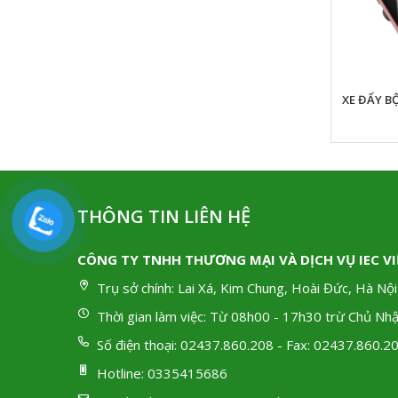
TỦ DỤNG CỤ CÓ BÁNH XE TONE TCX961 559
XE ĐẨY B
CHI TIẾT
THÔNG TIN LIÊN HỆ
CÔNG TY TNHH THƯƠNG MẠI VÀ DỊCH VỤ IEC V
Trụ sở chính:
Lai Xá, Kim Chung, Hoài Đức, Hà Nội
Thời gian làm việc:
Từ 08h00 - 17h30 trừ Chủ Nhậ
Số điện thoại:
02437.860.208 - Fax: 02437.860.2
Hotline:
0335415686