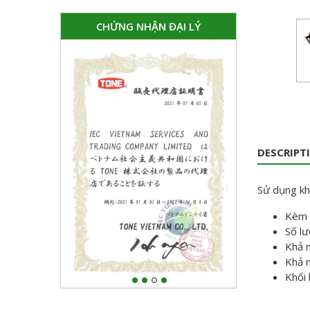
CHỨNG NHẬN ĐẠI LÝ
DESCRIPT
Sử dụng kh
Kèm 
Số lư
Khả n
Khả n
Khối