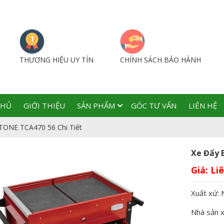
THƯƠNG HIỆU UY TÍN
CHÍNH SÁCH BẢO HÀNH
CHỦ
GIỚI THIỆU
SẢN PHẨM
GÓC TƯ VẤN
LIÊN HỆ
TONE TCA470 56 Chi Tiết
Xe Đẩy 
Giá:
Xuất xứ: 
Nhà sản 