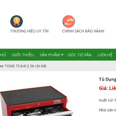
THƯƠNG HIỆU UY TÍN
CHÍNH SÁCH BẢO HÀNH
CHỦ
GIỚI THIỆU
SẢN PHẨM
GÓC TƯ VẤN
LIÊN HỆ
xe TONE TCA412 56 chi tiết
Tủ Dụng
Giá:
Xuất xứ: 
Nhà sản 