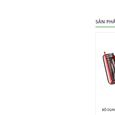
SẢN PH
XE ĐẨY BỘ DỤNG CỤ TONE TCA370 63 CHI
BỘ DỤNG