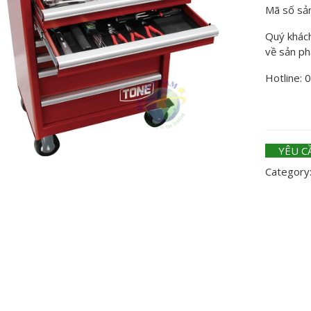
Mã số sả
Quý khách 
về sản p
Hotline: 
YÊU C
Category