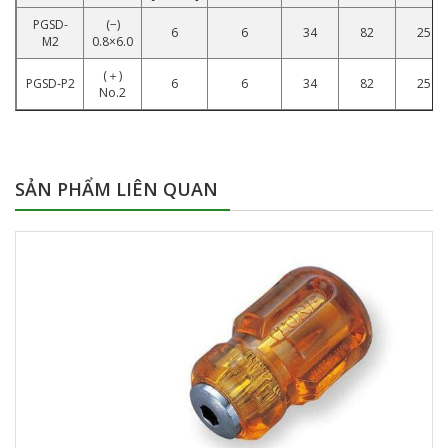
PGSD-
(−)
6
6
34
82
25
M2
0.8×6.0
(＋)
PGSD-P2
6
6
34
82
25
No.2
SẢN PHẨM LIÊN QUAN