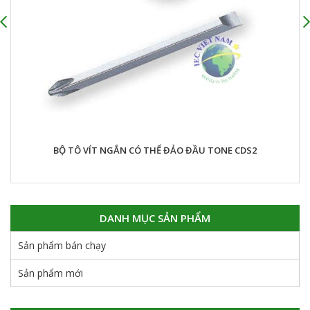
KHẨU CÓ BỌC TAY CẦM CHỮ T (LOẠI DÀI) TONE
BỘ TÔ V
BTGW-L
DANH MỤC SẢN PHẨM
Sản phẩm bán chạy
Sản phẩm mới