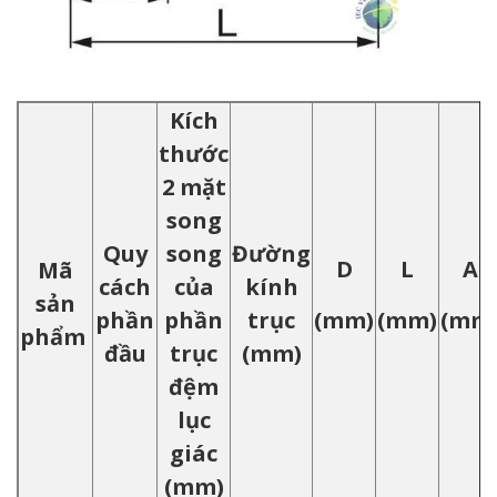
Kích
thước
2 mặt
song
Quy
song
Đường
D
L
A
Mã
cách
của
kính
sản
phần
phần
trục
(mm)
(mm)
(mm
phẩm
đầu
trục
(mm)
đệm
lục
giác
(mm)