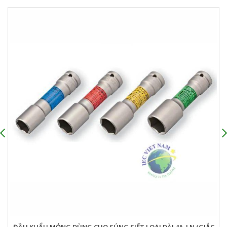
ĐẦU KHẨU MỎNG DÙNG CHO SÚNG SIẾT LOẠI DÀI 4A-LN (GIẮC