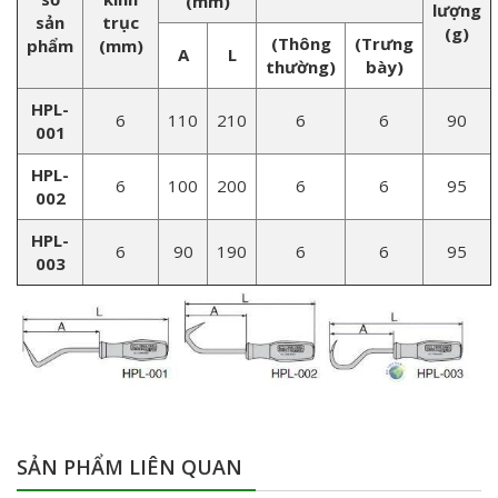
(mm)
lượng
sản
trục
(g)
(Thông
(Trưng
phẩm
(mm)
A
L
thường)
bày)
HPL-
6
110
210
6
6
90
001
HPL-
6
100
200
6
6
95
002
HPL-
6
90
190
6
6
95
003
SẢN PHẨM LIÊN QUAN