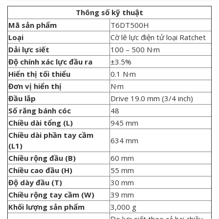
Thông số kỹ thuật
Mã sản phẩm
T6DT500H
Loại
Cờ lê lực điện tử loại Ratchet
Dải lực siết
100 – 500 N·m
Độ chính xác lực đầu ra
±3.5%
Hiển thị tối thiểu
0.1 N·m
Đơn vị hiển thị
N·m
Đầu lắp
Drive 19.0 mm (3/4 inch)
Số răng bánh cóc
48
Chiều dài tổng (L)
945 mm
Chiều dài phần tay cầm
634 mm
(L1)
Chiều rộng đầu (B)
60 mm
Chiều cao đầu (H)
55 mm
Độ dày đầu (T)
30 mm
Chiều rộng tay cầm (W)
39 mm
Khối lượng sản phẩm
3,000 g