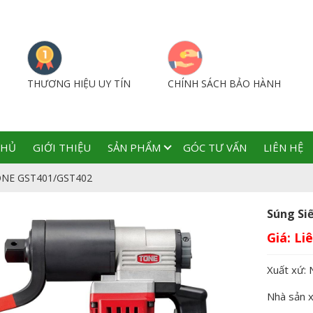
THƯƠNG HIỆU UY TÍN
CHÍNH SÁCH BẢO HÀNH
CHỦ
GIỚI THIỆU
SẢN PHẨM
GÓC TƯ VẤN
LIÊN HỆ
 TONE GST401/GST402
Súng Si
Giá:
Xuất xứ: 
Nhà sản 