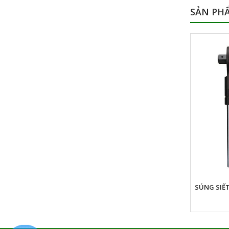
SẢN PH
SÚNG SIẾT NUT RUNNER M22 TONE
SÚNG SIẾT
UR221T/UR222T