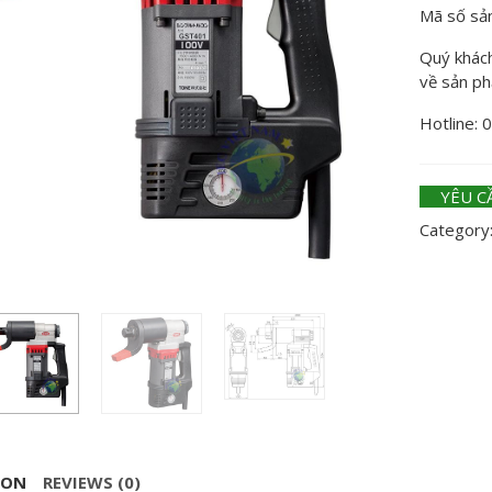
Mã số sả
Quý khách 
về sản p
Hotline: 
YÊU C
Category
ION
REVIEWS (0)