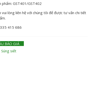
n phẩm: GST401/GST402
vui lòng liên hệ với chúng tôi để được tư vấn chi tiết
hẩm.
0335 415 686
ẦU BÁO GIÁ
:
Súng siết