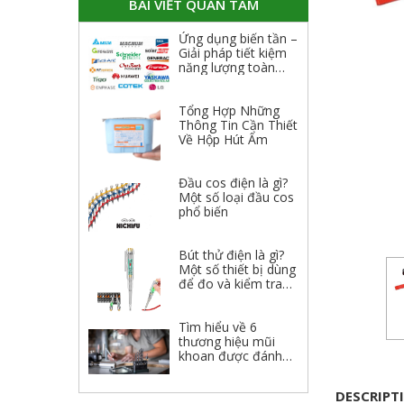
BÀI VIẾT QUAN TÂM
Ứng dụng biến tần –
Giải pháp tiết kiệm
năng lượng toàn
diện
Tổng Hợp Những
Thông Tin Cần Thiết
Về Hộp Hút Ẩm
Đầu cos điện là gì?
Một số loại đầu cos
phổ biến
Bút thử điện là gì?
Một số thiết bị dùng
để đo và kiểm tra
điện
Tìm hiểu về 6
thương hiệu mũi
khoan được đánh
giá cao 2023
DESCRIPT