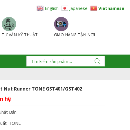
English
Japanese
Vietnamese
TƯ VẤN KỸ THUẬT
GIAO HÀNG TẬN NƠI
ết Nut Runner TONE GST401/GST402
Nhật Bản
xuất: TONE