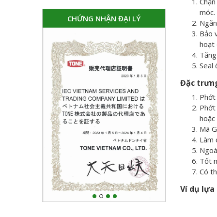
Chặn 
móc.
CHỨNG NHẬN ĐẠI LÝ
Ngăn 
Bảo v
hoạt 
Tăng 
Seal 
Đặc trưn
Phớt 
Phớt 
hoặc 
Mã G 
Làm c
Ngoài
Tốt 
Có th
Ví dụ lựa