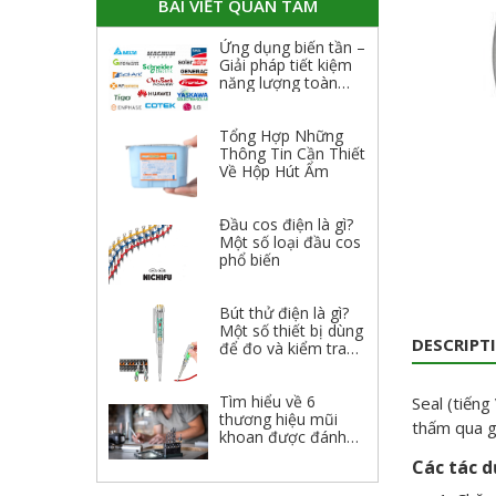
BÀI VIẾT QUAN TÂM
Ứng dụng biến tần –
Giải pháp tiết kiệm
năng lượng toàn
diện
Tổng Hợp Những
Thông Tin Cần Thiết
Về Hộp Hút Ẩm
Đầu cos điện là gì?
Một số loại đầu cos
phổ biến
Bút thử điện là gì?
Một số thiết bị dùng
DESCRIPT
để đo và kiểm tra
điện
Tìm hiểu về 6
Seal (tiếng
thương hiệu mũi
thấm qua g
khoan được đánh
giá cao 2023
Các tác d