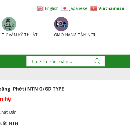
English
Japanese
Vietnamese
TƯ VẤN KỸ THUẬT
GIAO HÀNG TẬN NƠI
ioăng, Phớt) NTN G/GD TYPE
Nhật Bản
xuất: NTN