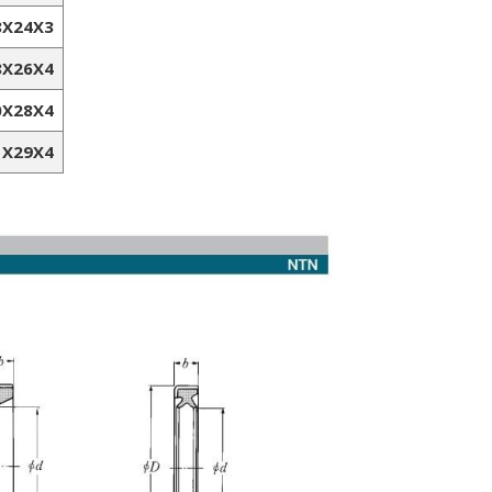
8X24X3
8X26X4
0X28X4
1X29X4