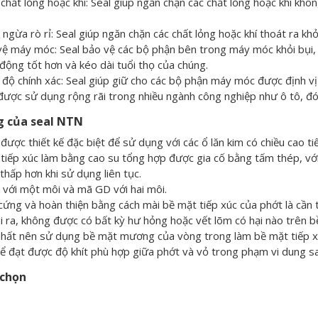
chất lỏng hoặc khí: Seal giúp ngăn chặn các chất lỏng hoặc khí 
ngừa rò rỉ: Seal giúp ngăn chặn các chất lỏng hoặc khí thoát ra khỏ
ệ máy móc: Seal bảo vệ các bộ phận bên trong máy móc khỏi bụi,
động tốt hơn và kéo dài tuổi thọ của chúng.
độ chính xác: Seal giúp giữ cho các bộ phận máy móc được định vị
được sử dụng rộng rãi trong nhiều ngành công nghiệp như ô tô, đóng
g của seal NTN
được thiết kế đặc biệt để sử dụng với các ổ lăn kim có chiều cao tiế
tiếp xúc làm bằng cao su tổng hợp được gia cố bằng tấm thép, vớ
thấp hơn khi sử dụng liên tục.
với một môi và mã GD với hai môi.
ứng và hoàn thiện bằng cách mài bề mặt tiếp xúc của phớt là cần th
 ra, không được có bất kỳ hư hỏng hoặc vết lõm có hại nào trên b
nhất nên sử dụng bề mặt mương của vòng trong làm bề mặt tiếp xú
ể đạt được độ khít phù hợp giữa phớt và vỏ trong phạm vi dung sa
 chọn