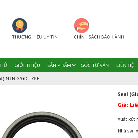
THƯƠNG HIỆU UY TÍN
CHÍNH SÁCH BẢO HÀNH
CHỦ
GIỚI THIỆU
SẢN PHẨM
GÓC TƯ VẤN
LIÊN HỆ
hớt) NTN G/GD TYPE
Seal (G
Giá:
Xuất xứ: 
Nhà sản 