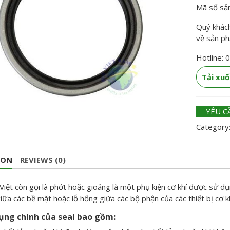
Mã số sả
Quý khách 
về sản p
Hotline: 
Tải xu
YÊU C
Category
ION
REVIEWS (0)
 Việt còn gọi là phớt hoặc gioăng là một phụ kiện cơ khí được sử dụ
iữa các bề mặt hoặc lỗ hổng giữa các bộ phận của các thiết bị cơ 
ụng chính của seal bao gồm: