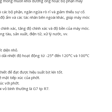
không mong muốn khỏi đường ống hoặc bộ phận máy
i các bộ phận, ngăn ngừa rò rỉ và giảm thiểu sự cố.
 độ ẩm và các tác nhân bên ngoài khác, giúp máy móc
 chính xác, tăng độ chính xác và độ bền của máy móc.
 tàu, sản xuất, điện tử, xử lý nước, vv.
t diện nhỏ.
i dải nhiệt độ hoạt động từ -25° đến 120°C và 100°C
iết để đạt được hiệu suất bịt kín tốt.
ề mặt tiếp xúc của phớt.
c với phớt.
i vỏ bình thường là G7 tp R7.