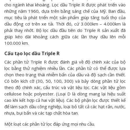
cho ngành khai khoáng. Lọc dầu Triple R được phát triển vào
những năm 1960, dựa trên bằng sáng chế của Mỹ. Ban đầu,
mục tiêu là phát triển một sản phẩm giúp tăng tuổi thọ của
dầu động cơ trên xe tải. Thời đó, cứ 3.000km – 4.000km là
phải thay nhớt. Bộ lọc dầu đầu tiên do Triple R sản xuất đã
giúp kéo dài khoảng cách giữa các lần thay dầu lên mỗi
100.000 km.
Cấu tạo lọc dầu Triple R
Các phần tử Triple R được đánh giá về độ chính xác của bộ
lọc bằng thử nghiệm nhiều lần. Các phần tử có thể được lựa
chọn theo trạng thái nhiễm bẩn của dầu và độ sạch cần thiết.
Có bốn kích cỡ (30, 50, 100, 300) và bảy dòng phần tử lọc
theo độ chính xác, cấu trúc và vật liệu lọc. Các vật liệu gồm
cellulose hoặc polyester. (Loại D là dòng mang lại hiệu suất
cao khi kết hợp cả hai vật liệu). Các bộ phận lọc được thiết kế
để làm sạch dầu công nghiệp, loại bỏ tất cả các hạt rắn, nước,
nhựa, bụi bẩn và các tạp chất hòa tan.
Một loạt các phần tử lọc đáp ứng mọi nhu cầu.