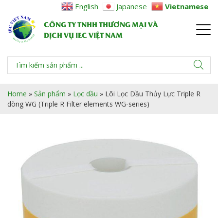
English
Japanese
Vietnamese
CÔNG TY TNHH THƯƠNG MẠI VÀ
DỊCH VỤ IEC VIỆT NAM
Home
»
Sản phẩm
»
Lọc dầu
»
Lõi Lọc Dầu Thủy Lực Triple R
dòng WG (Triple R Filter elements WG-series)