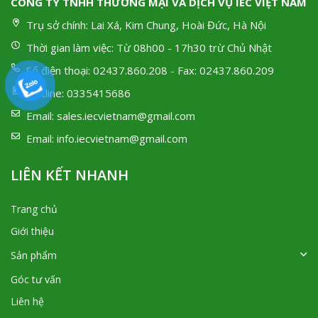
CÔNG TY TNHH THƯƠNG MẠI VÀ DỊCH VỤ IEC VIỆT NAM
Trụ sở chính:
Lai Xá, Kim Chung, Hoài Đức, Hà Nội
Thời gian làm việc:
Từ 08h00 - 17h30 trừ Chủ Nhật
Số điện thoại:
02437.860.208 - Fax: 02437.860.209
Hotline:
0335415686
Email:
sales.iecvietnam@gmail.com
Email:
info.iecvietnam@gmail.com
LIÊN KẾT NHANH
Trang chủ
Giới thiệu
Sản phẩm
Góc tư vấn
Liên hệ