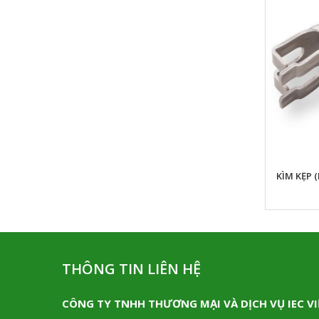
MỎ LẾT NGẮN TONE MWS
KÌM KẸP 
THÔNG TIN LIÊN HỆ
CÔNG TY TNHH THƯƠNG MẠI VÀ DỊCH VỤ IEC V