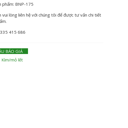
n phẩm: BNP-175
vui lòng liên hệ với chúng tôi để được tư vấn chi tiết
hẩm.
0335 415 686
ẦU BÁO GIÁ
:
Kìm/mỏ lết