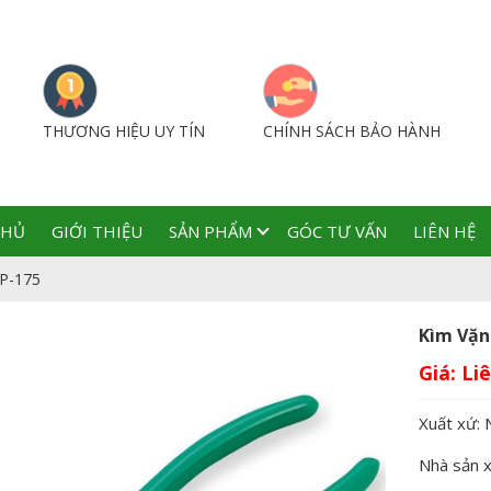
THƯƠNG HIỆU UY TÍN
CHÍNH SÁCH BẢO HÀNH
CHỦ
GIỚI THIỆU
SẢN PHẨM
GÓC TƯ VẤN
LIÊN HỆ
P-175
Kìm Vặn
Giá:
Xuất xứ: 
Nhà sản 