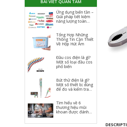
BÀI VIẾT QUAN TÂM
Ứng dụng biến tần –
Giải pháp tiết kiệm
năng lượng toàn
diện
Tổng Hợp Những
Thông Tin Cần Thiết
Về Hộp Hút Ẩm
Đầu cos điện là gì?
Một số loại đầu cos
phổ biến
Bút thử điện là gì?
Một số thiết bị dùng
để đo và kiểm tra
điện
Tìm hiểu về 6
thương hiệu mũi
khoan được đánh
giá cao 2023
DESCRIPT