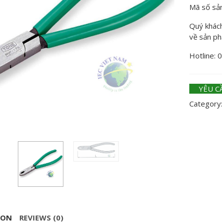
Mã số sả
Quý khách 
về sản p
Hotline: 
YÊU C
Category
ION
REVIEWS (0)