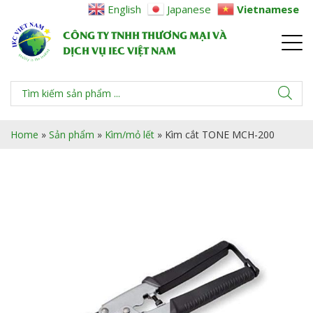
English
Japanese
Vietnamese
CÔNG TY TNHH THƯƠNG MẠI VÀ
DỊCH VỤ IEC VIỆT NAM
Home
»
Sản phẩm
»
Kìm/mỏ lết
»
Kìm cắt TONE MCH-200