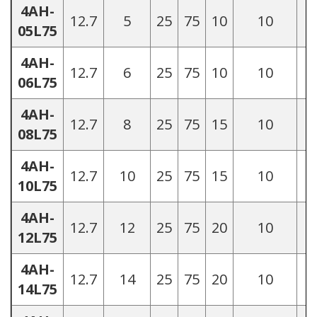
4AH-
12.7
5
25
75
10
10
05L75
4AH-
12.7
6
25
75
10
10
06L75
4AH-
12.7
8
25
75
15
10
1
08L75
4AH-
12.7
10
25
75
15
10
1
10L75
4AH-
12.7
12
25
75
20
10
1
12L75
4AH-
12.7
14
25
75
20
10
1
14L75