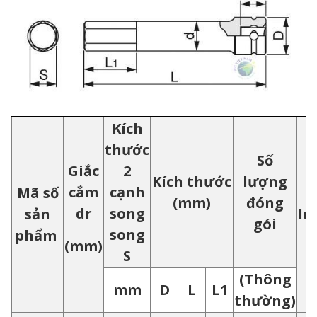
Kích
thước
Số
Giắc
2
Kích thước
lượng
cắm
cạnh
Mã số
K
(mm)
đóng
dr
song
sản
lư
gói
song
phẩm
(
(mm)
S
(Thông
mm
D
L
L1
thường)