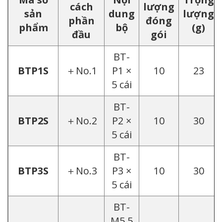
cách
lượng
sản
dung
lượng
phần
đóng
phẩm
bộ
(g)
đầu
gói
BT-
BTP1S
＋No.1
P1 ×
10
23
5 cái
BT-
BTP2S
＋No.2
P2 ×
10
30
5 cái
BT-
BTP3S
＋No.3
P3 ×
10
30
5 cái
BT-
M5.5