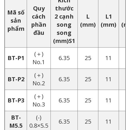
Kích
Quy
thước
Mã số
cách
2 cạnh
L
L1
L
sản
phần
song
(mm)
(mm)
(m
phẩm
đầu
song
(mm)S1
(＋)
BT-P1
6.35
25
11
8
No.1
(＋)
BT-P2
6.35
25
11
8
No.2
(＋)
BT-P3
6.35
25
11
8
No.3
BT-
(-)
6.35
25
11
8
M5.5
0.8×5.5