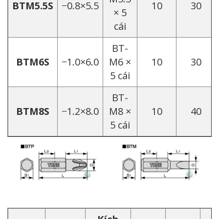
BTM5.5S
−0.8×5.5
10
30
× 5
cái
BT-
BTM6S
−1.0×6.0
M6 ×
10
30
5 cái
BT-
BTM8S
−1.2×8.0
M8 ×
10
40
5 cái