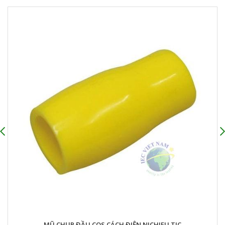
MŨ CHỤP ĐẦU COS CÁCH ĐIỆN NICHIFU TIC