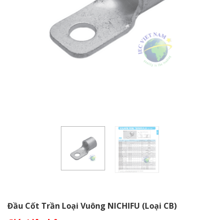
Đầu Cốt Trần Loại Vuông NICHIFU (loại CB)