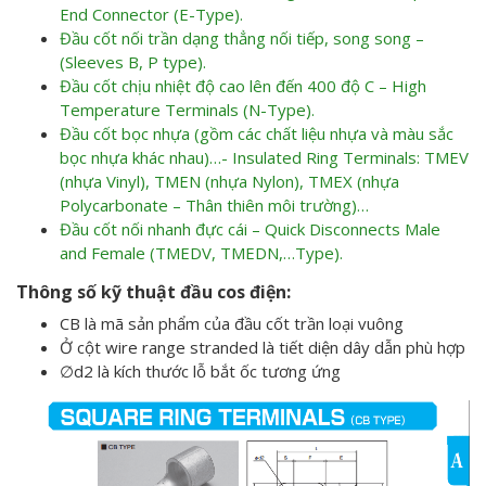
End Connector (E-Type).
Đầu cốt nối trần dạng thẳng nối tiếp, song song –
(Sleeves B, P type).
Đầu cốt chịu nhiệt độ cao lên đến 400 độ C – High
Temperature Terminals (N-Type).
Đầu cốt bọc nhựa (gồm các chất liệu nhựa và màu sắc
bọc nhựa khác nhau)…- Insulated Ring Terminals: TMEV
(nhựa Vinyl), TMEN (nhựa Nylon), TMEX (nhựa
Polycarbonate – Thân thiên môi trường)…
Đầu cốt nối nhanh đực cái – Quick Disconnects Male
and Female (TMEDV, TMEDN,…Type).
Thông số kỹ thuật đầu cos điện:
CB là mã sản phẩm của đầu cốt trần loại vuông
Ở cột wire range stranded là tiết diện dây dẫn phù hợp
∅d2 là kích thước lỗ bắt ốc tương ứng