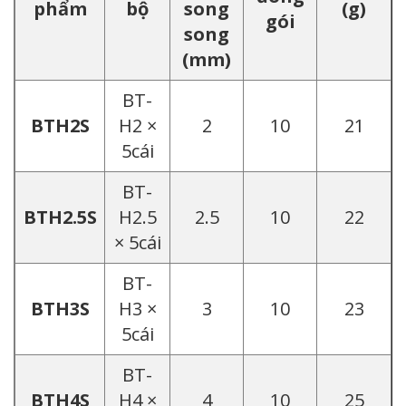
phẩm
bộ
song
(g)
gói
song
(mm)
BT-
BTH2S
H2 ×
2
10
21
5cái
BT-
BTH2.5S
H2.5
2.5
10
22
× 5cái
BT-
BTH3S
H3 ×
3
10
23
5cái
BT-
BTH4S
H4 ×
4
10
25