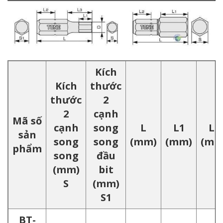
Kích
Kích
thước
thước
2
2
cạnh
Mã số
cạnh
song
L
L1
L2
sản
song
song
(mm)
(mm)
(mm
phẩm
song
đầu
(mm)
bit
S
(mm)
S1
BT-