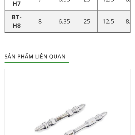
H7
BT-
8
6.35
25
12.5
8.2
H8
SẢN PHẨM LIÊN QUAN