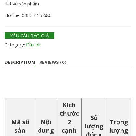
tiết về sản phẩm.
Hotline: 0335 415 686
YÊU CẦU BÁO GIÁ
Category:
Đầu bit
DESCRIPTION
REVIEWS (0)
Kích
thước
Số
Mã số
Nội
2
Trọng
lượng
sản
dung
cạnh
lượng
đóng