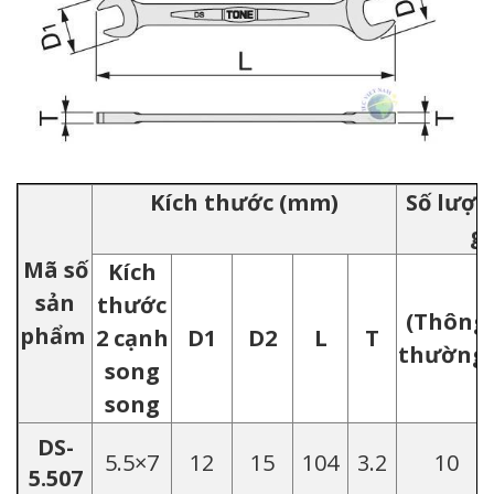
Kích thước (mm)
Số lượn
gó
Mã số
Kích
sản
thước
(Thông
phẩm
2 cạnh
D1
D2
L
T
thường)
song
song
DS-
5.5×7
12
15
104
3.2
10
5.507