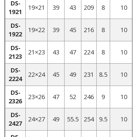
DS-
19×21
39
43
209
8
10
1921
DS-
19×22
39
45
216
8
10
1922
DS-
21×23
43
47
224
8
10
2123
DS-
22×24
45
49
231
8.5
10
2224
DS-
23×26
47
52
246
9
10
2326
DS-
24×27
49
55.5
254
9.5
10
2427