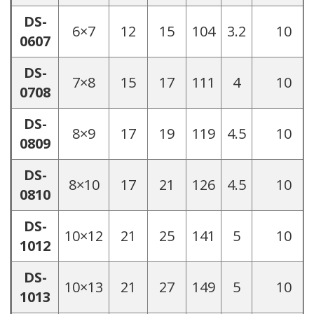
DS-
6×7
12
15
104
3.2
10
0607
DS-
7×8
15
17
111
4
10
0708
DS-
8×9
17
19
119
4.5
10
0809
DS-
8×10
17
21
126
4.5
10
0810
DS-
10×12
21
25
141
5
10
1012
DS-
10×13
21
27
149
5
10
1013