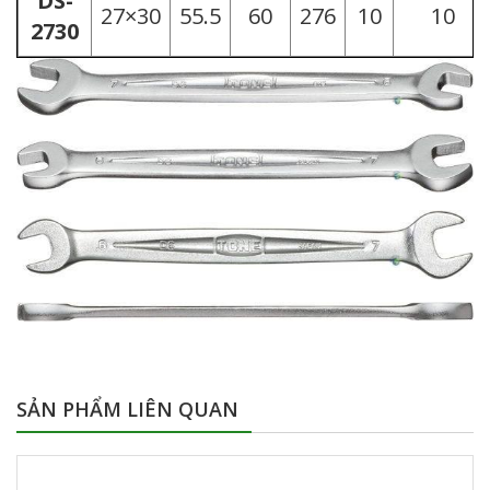
DS-
27×30
55.5
60
276
10
10
2730
SẢN PHẨM LIÊN QUAN
BỘ CỜ LÊ TONE DS700