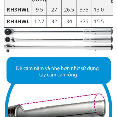
RH3HWL
9.5
27
26.5
375
13.0
6
RH4HWL
12.7
32
34
375
15.5
6