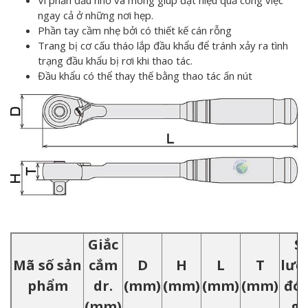
Vì phần đầu nhỏ và mỏng giúp đạt hiệu quả công việc
ngay cả ở những nơi hẹp.
Phần tay cầm nhẹ bởi có thiết kế cán rỗng
Trang bị cơ cấu tháo lắp đầu khẩu để tránh xảy ra tình
trạng đầu khẩu bị rơi khi thao tác.
Đầu khẩu có thể thay thế bằng thao tác ấn nút
Giắc
S
Mã số sản
cắm
D
H
L
T
lượ
phẩm
dr.
(mm)
(mm)
(mm)
(mm)
đó
(mm)
gó