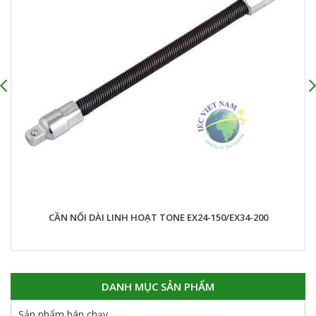
CẦN NỐI DÀI LINH HOẠT TONE EX24-150/EX34-200
DANH MỤC SẢN PHẨM
Sản phẩm bán chạy