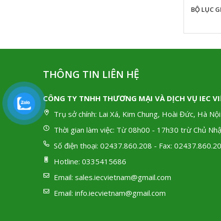
LỤC GIÁC BI DÀI TONE BPL
BỘ LỤC G
THÔNG TIN LIÊN HỆ
CÔNG TY TNHH THƯƠNG MẠI VÀ DỊCH VỤ IEC V
Trụ sở chính:
Lai Xá, Kim Chung, Hoài Đức, Hà Nội
Thời gian làm việc:
Từ 08h00 - 17h30 trừ Chủ Nhậ
Số điện thoại:
02437.860.208 - Fax: 02437.860.2
Hotline:
0335415686
Email:
sales.iecvietnam@gmail.com
Email:
info.iecvietnam@gmail.com