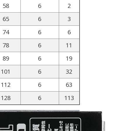
58
6
2
65
6
3
74
6
6
78
6
11
89
6
19
101
6
32
112
6
63
128
6
113