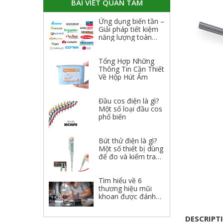
BÀI VIẾT QUAN TÂM
Ứng dụng biến tần –
Giải pháp tiết kiệm
năng lượng toàn
diện
Tổng Hợp Những
Thông Tin Cần Thiết
Về Hộp Hút Ẩm
Đầu cos điện là gì?
Một số loại đầu cos
phổ biến
Bút thử điện là gì?
Một số thiết bị dùng
để đo và kiểm tra
điện
Tìm hiểu về 6
thương hiệu mũi
khoan được đánh
giá cao 2023
DESCRIPT