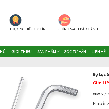
THƯƠNG HIỆU UY TÍN
CHÍNH SÁCH BẢO HÀNH
CHỦ
GIỚI THIỆU
SẢN PHẨM
GÓC TƯ VẤN
LIÊN HỆ
BS
Bộ Lục G
Giá:
Xuất xứ: 
Nhà sản 