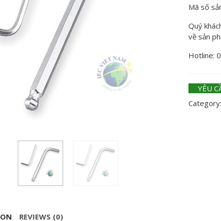
Mã số sả
Quý khách 
về sản p
Hotline: 
YÊU C
Category
ION
REVIEWS (0)