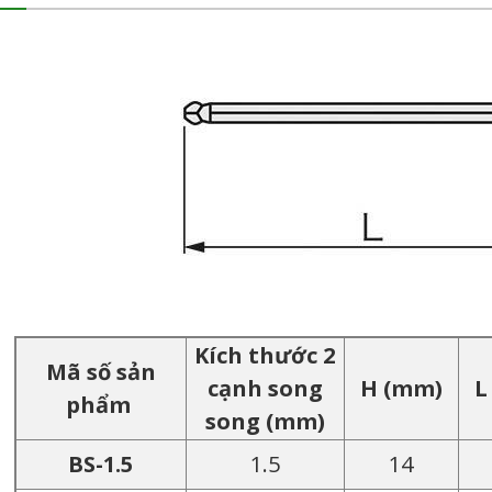
Kích thước 2
Mã số sản
cạnh song
H (mm)
L
phẩm
song (mm)
BS-1.5
1.5
14