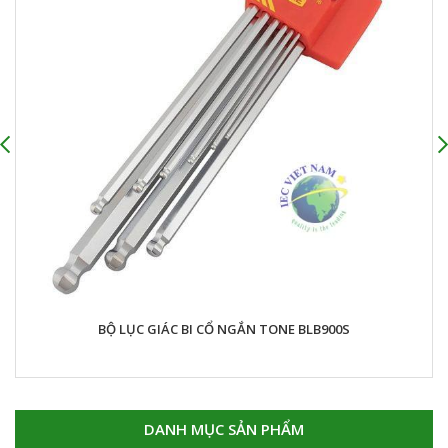
BỘ LỤC GIÁC BI CỔ NGẮN TONE BLB900S
DANH MỤC SẢN PHẨM