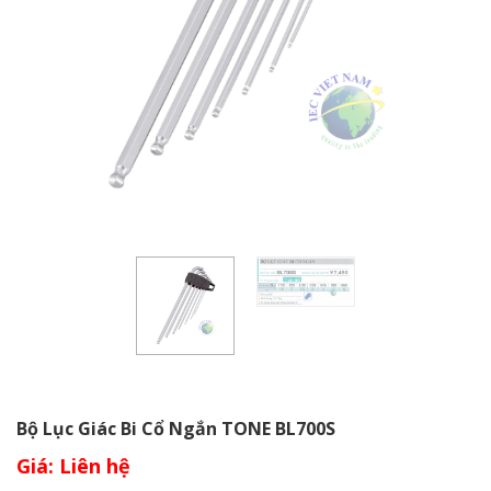
Bộ Lục Giác Bi Cổ Ngắn TONE BL700S
Giá: