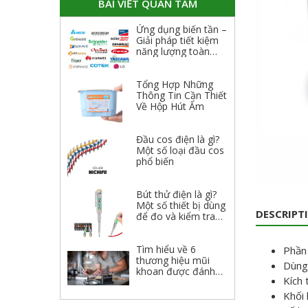
BÀI VIẾT QUAN TÂM
Ứng dụng biến tần –
Giải pháp tiết kiệm
năng lượng toàn
diện
Tổng Hợp Những
Thông Tin Cần Thiết
Về Hộp Hút Ẩm
Đầu cos điện là gì?
Một số loại đầu cos
phổ biến
Bút thử điện là gì?
Một số thiết bị dùng
DESCRIPT
để đo và kiểm tra
điện
Tìm hiểu về 6
Phần 
thương hiệu mũi
Dùng 
khoan được đánh
Kích 
giá cao 2023
Khối 