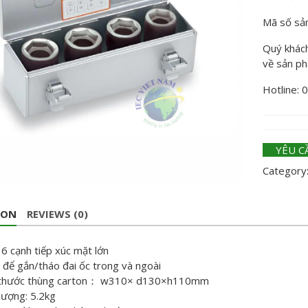
Mã số sả
Quý khách 
về sản p
Hotline: 
YÊU C
Category
ION
REVIEWS (0)
6 cạnh tiếp xúc mặt lớn
để gắn/tháo đai ốc trong và ngoài
thước thùng carton
：
w310× d130×h110mm
lượng: 5.2
kg