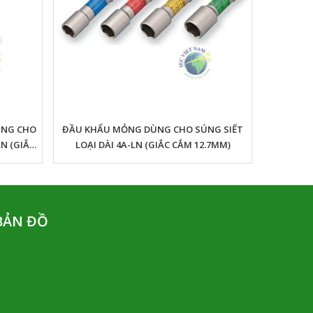
ÙNG CHO
ĐẦU KHẨU MỎNG DÙNG CHO SÚNG SIẾT
LN (GIẮC
LOẠI DÀI 4A-LN (GIẮC CẮM 12.7MM)
BẢN ĐỒ