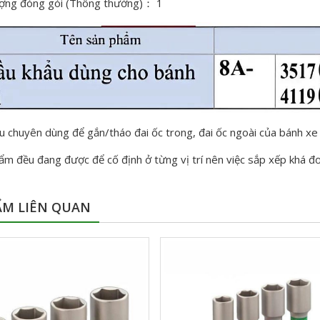
ượng đóng gói (Thông thường)
：
1
 chuyên dùng để gắn/tháo đai ốc trong, đai ốc ngoài của bánh xe t
m đều đang được để cố định ở từng vị trí nên việc sắp xếp khá đơ
ẨM LIÊN QUAN