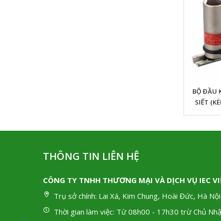
ĐẦU KHẨU BUGI ĐẦU LÚC LẮC 6 CẠNH CÓ
BỘ ĐẦU
NAM CHÂM 3FP (GIẮC CẮM 9.5MM)
SIẾT (K
THÔNG TIN LIÊN HỆ
CÔNG TY TNHH THƯƠNG MẠI VÀ DỊCH VỤ IEC V
Trụ sở chính:
Lai Xá, Kim Chung, Hoài Đức, Hà Nội
Thời gian làm việc:
Từ 08h00 - 17h30 trừ Chủ Nhậ