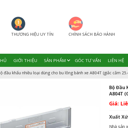
THƯƠNG HIỆU UY TÍN
CHÍNH SÁCH BẢO HÀNH
CHỦ
GIỚI THIỆU
SẢN PHẨM
GÓC TƯ VẤN
LIÊN HỆ
ộ đầu khẩu nhiều loại dùng cho bu lông bánh xe A804T (giắc cắm 2
Bộ Đầu 
A804T (
Giá:
Xuất Xứ
Nhà sản 