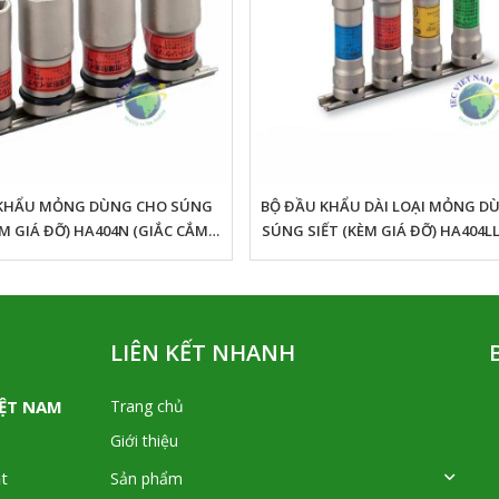
 KHẨU MỎNG DÙNG CHO SÚNG
BỘ ĐẦU KHẨU DÀI LOẠI MỎNG D
ÈM GIÁ ĐỠ) HA404N (GIẮC CẮM
SÚNG SIẾT (KÈM GIÁ ĐỠ) HA404L
12.7MM)
CẮM 12.7MM)
LIÊN KẾT NHANH
IỆT NAM
Trang chủ
Giới thiệu
t
Sản phẩm