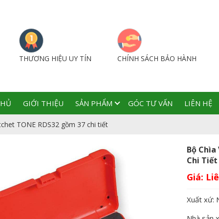
THƯƠNG HIỆU UY TÍN
CHÍNH SÁCH BẢO HÀNH
CHỦ
GIỚI THIỆU
SẢN PHẨM
GÓC TƯ VẤN
LIÊN HỆ
atchet TONE RDS32 gồm 37 chi tiết
Bộ Chìa
Chi Tiết
Giá:
Xuất xứ: 
Nhà sản 