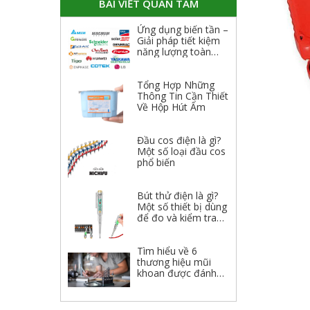
BÀI VIẾT QUAN TÂM
Ứng dụng biến tần –
Giải pháp tiết kiệm
năng lượng toàn
diện
Tổng Hợp Những
Thông Tin Cần Thiết
Về Hộp Hút Ẩm
Đầu cos điện là gì?
Một số loại đầu cos
phổ biến
Bút thử điện là gì?
Một số thiết bị dùng
để đo và kiểm tra
điện
Tìm hiểu về 6
thương hiệu mũi
khoan được đánh
giá cao 2023