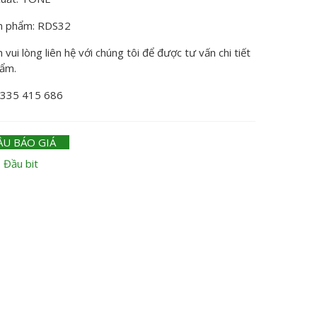
n phẩm: RDS32
vui lòng liên hệ với chúng tôi để được tư vấn chi tiết
hẩm.
0335 415 686
ẦU BÁO GIÁ
:
Đầu bit