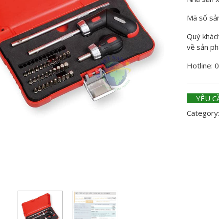
Mã số sả
Quý khách 
về sản p
Hotline: 
YÊU C
Category