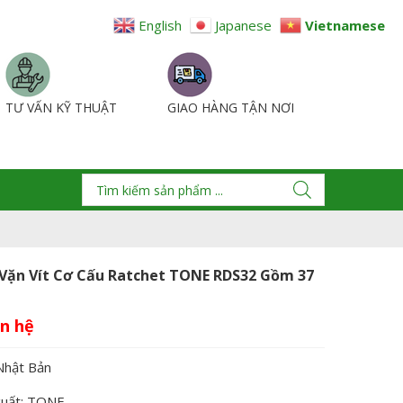
English
Japanese
Vietnamese
TƯ VẤN KỸ THUẬT
GIAO HÀNG TẬN NƠI
 Vặn Vít Cơ Cấu Ratchet TONE RDS32 Gồm 37
Nhật Bản
xuất: TONE