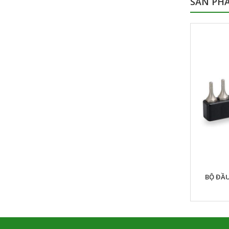
SẢN PH
ĐẦU KHẨU FORMTIE DÙNG CHO MÁY
BỘ ĐẦU
KHOAN SỬ DỤNG ĐIỆN TONE 2BSF-85